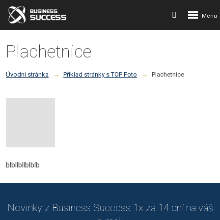
Rozbalení
Vyhledávání
menu
Plachetnice
Úvodní stránka
Příklad stránky s TOP Foto
Plachetnice
blbllbllblblb
Novinky z Business Success 1x za 14 dní na váš