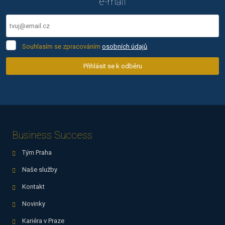
e-mail
Souhlasím
Souhlasím se zpracováním
osobních údajů
.
se
zpracováním
Přihlásit se k odběru
osobních
Formulář
údajů
.
se
nepodařilo
odeslat.
Business Success
Tým Praha
Naše služby
Kontakt
Novinky
Kariéra v Praze