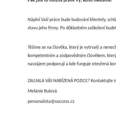
Pak jste to možná právě Vy, koho hledáme!
Náplní Vaší práce bude budování klientely, schůz
stavu jeho firmy. Po důkladném zaškolení budet
Těšíme se na člověka, který je vytrvalý a nene
kompetentním a zodpovědným člověkem, který b
navzájem podporují a kde funguje otevřená ko
ZAUJALA VÁS NABÍZENÁ POZICE? Kontaktujte n
Melánie Bulová
personalista@success.cz