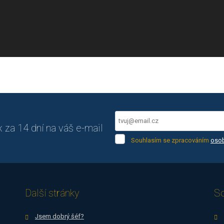
za 14 dní na váš e-mail
Souhlasím
Souhlasím se zpracováním
osob
se
Formulář
zpracováním
osobních
se
údajů
.
nepodařilo
Další stránky
So
odeslat.
Jsem dobrý šéf?