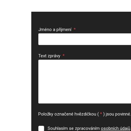
Jméno a příjmení
*
Text zprávy
*
Položky označené hvězdičkou (
*
) jsou povinné.
Souhlasím se zpracováním
osobních údajů
.
Souhlasím