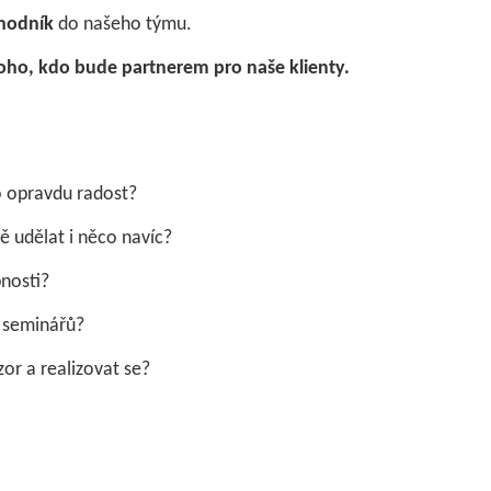
hodník
do našeho týmu.
o, kdo bude partnerem pro naše klienty.
o opravdu radost?
 udělat i něco navíc?
nosti?
 seminářů?
zor a realizovat se?