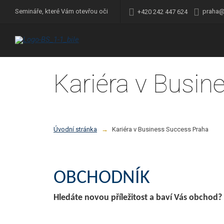
praha@
Semináře, které Vám otevřou oči
+420 242 447 624
Kariéra v Busin
Úvodní stránka
Kariéra v Business Success Praha
OBCHODNÍK
Hledáte novou příležitost a baví Vás obchod?