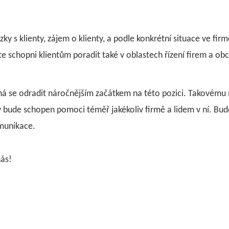
ky s klienty, zájem o klienty, a podle konkrétní situace ve firm
e schopni klientům poradit také v oblastech řízení firem a ob
chá se odradit náročnějším začátkem na této pozici. Takovému 
ude schopen pomoci téměř jakékoliv firmě a lidem v ní. Bude
munikace.
ás!