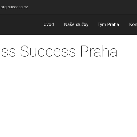
prg.success.cz
Úvod
Naše služby
Tým Praha
Kon
ess Success Praha