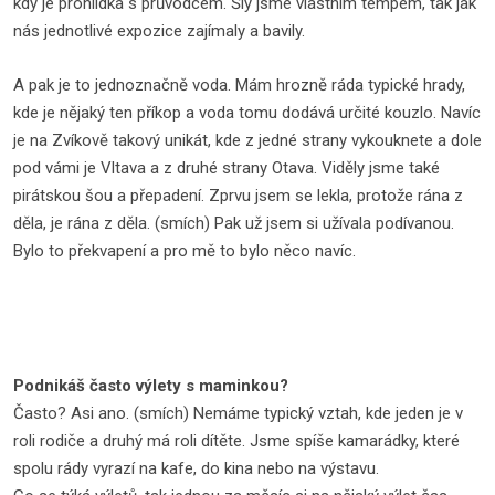
kdy je prohlídka s průvodcem. Šly jsme vlastním tempem, tak jak
nás jednotlivé expozice zajímaly a bavily.
A pak je to jednoznačně voda. Mám hrozně ráda typické hrady,
kde je nějaký ten příkop a voda tomu dodává určité kouzlo. Navíc
je na Zvíkově takový unikát, kde z jedné strany vykouknete a dole
pod vámi je Vltava a z druhé strany Otava. Viděly jsme také
pirátskou šou a přepadení. Zprvu jsem se lekla, protože rána z
děla, je rána z děla. (smích) Pak už jsem si užívala podívanou.
Bylo to překvapení a pro mě to bylo něco navíc.
Podnikáš často výlety s maminkou?
Často? Asi ano. (smích) Nemáme typický vztah, kde jeden je v
roli rodiče a druhý má roli dítěte. Jsme spíše kamarádky, které
spolu rády vyrazí na kafe, do kina nebo na výstavu.