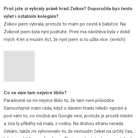
Proč jste si vybraly právě hrad Zvíkov? Doporučila bys tento
výlet i ostatním kolegům?
Zvíkov jsem vybrala, protože to mám po cestě k babičce. Na
Zvíkově jsem byla nyní podruhé. První má návštěva byla v době
mých 4 let a musím říct, že nyní jsem si to užila více. (smích)
Co se vám tam nejvíce líbilo?
Paradoxně se mi nejvíce líbilo to, že tam není průvodce.
Samozřejmě mám ráda, když o daném hradu někdo vypráví a
poví vám to, co možná ani Google neví, protože je prostě místní
a zná ty příběhy od mala, z rodiny. Na druhou stranu nerada
čekám, takže mi vyhovovalo to, že nemusím čekat na určitý čas,