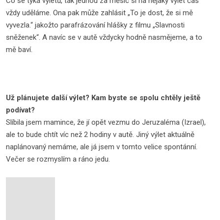
Co se týká výletů, tak jednou za měsíc si na nějaký výlet čas
vždy uděláme. Ona pak může zahlásit „To je dost, že si mě
vyvezla.“ jakožto parafrázování hlášky z filmu „Slavnosti
sněženek“. A navíc se v autě vždycky hodně nasmějeme, a to
mě baví.
Už plánujete další výlet? Kam byste se spolu chtěly ještě
podívat?
Slíbila jsem mamince, že jí opět vezmu do Jeruzaléma (Izrael),
ale to bude chtít víc než 2 hodiny v autě. Jiný výlet aktuálně
naplánovaný nemáme, ale já jsem v tomto velice spontánní.
Večer se rozmyslím a ráno jedu.