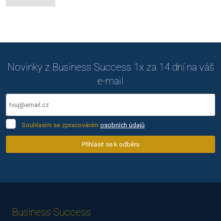
Novinky z Business Success 1x za 14 dní na váš
e-mail
Souhlasím
Souhlasím se zpracováním
osobních údajů
.
se
zpracováním
Přihlásit se k odběru
osobních
Formulář
údajů
.
se
nepodařilo
odeslat.
Business Success