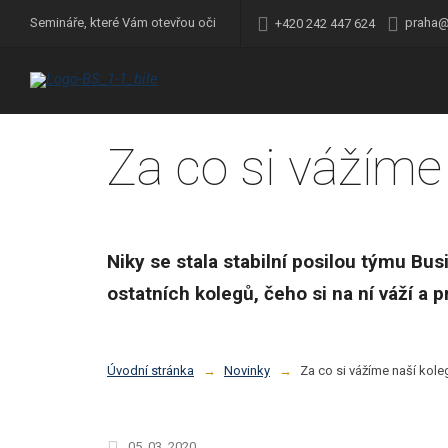
praha@
Semináře, které Vám otevřou oči
+420 242 447 624
Za co si vážíme
Niky se stala stabilní posilou týmu Bus
ostatních kolegů, čeho si na ní váží a p
Úvodní stránka
Novinky
Za co si vážíme naší kole
05. 03. 2020