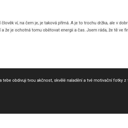
í člověk ví, na čem je, je taková přímá. A je to trochu držka, ale v do
í a že je ochotná tomu obětovat energii a čas. Jsem ráda, že tě ve f
tebe obdivuji tvou akčnost, skvělé naladění a tvé motivační fotky z 