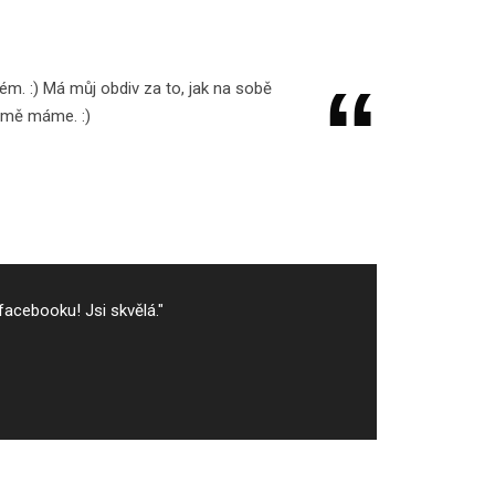
brém. :) Má můj obdiv za to, jak na sobě
irmě máme. :)
facebooku! Jsi skvělá."