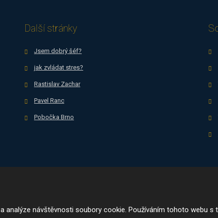
osobních
se
údajů
.
nepodařilo
Další stránky
So
odeslat.
Jsem dobrý šéf?
jak zvládat stres?
Rastislav Zachar
Pavel Ranc
Pobočka Brno
r.o.
 a analýze návštěvnosti soubory cookie. Používáním tohoto webu s t