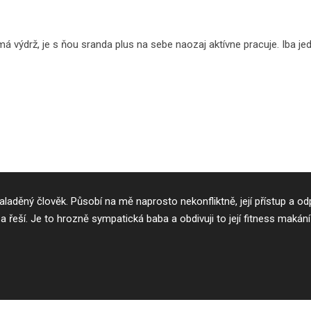
 má výdrž, je s ňou sranda plus na sebe naozaj aktívne pracuje. Iba j
laděný člověk. Působí na mě naprosto nekonfliktně, její přístup a od
 řeší. Je to hrozně sympatická baba a obdivuji to její fitness makání n