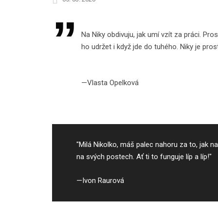
Na Niky obdivuju, jak umí vzít za práci. Pr
ho udržet i když jde do tuhého. Niky je pros
Vlasta Opelková
"Milá Nikolko, máš palec nahoru za to, jak 
na svých postech. Ať ti to funguje líp a líp!"
Ivon Raurová