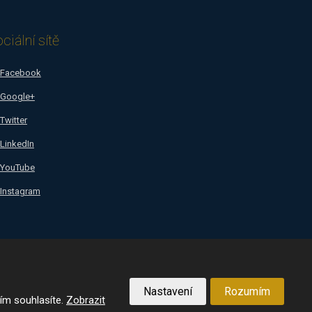
ciální sítě
Facebook
Google+
Twitter
LinkedIn
YouTube
Instagram
Nastavení
Rozumím
VYROBILA
ím souhlasíte.
Zobrazit