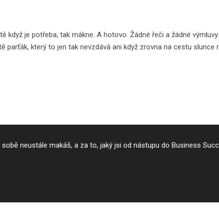
ostě když je potřeba, tak mákne. A hotovo. Žádné řeči a žádné výmluv
tě parťák, který to jen tak nevzdává ani když zrovna na cestu slunce n
na sobě neustále makáš, a za to, jaký jsi od nástupu do Business Su