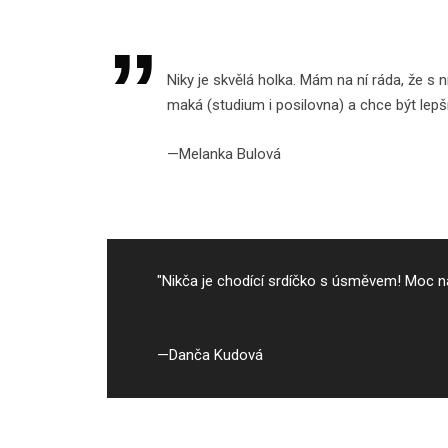
Niky je skvělá holka. Mám na ní ráda, že s n
maká (studium i posilovna) a chce být lepš
Melanka Bulová
"Nikča je chodící srdíčko s úsměvem! Moc na 
Danča Kudová