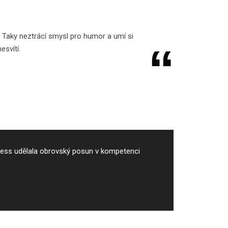
y. Taky neztrácí smysl pro humor a umí si
esvítí.
ccess udělala obrovský posun v kompetenci