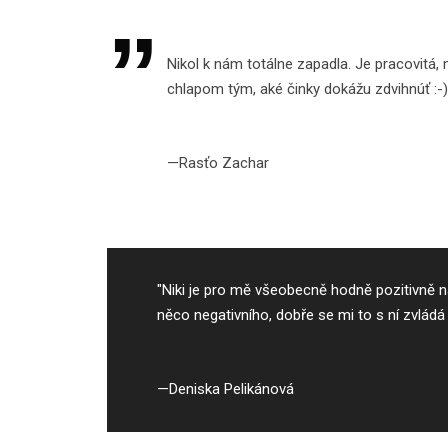
Nikol k nám totálne zapadla. Je pracovitá,
chlapom tým, aké činky dokážu zdvihnúť :-)
Rasťo Zachar
"Niki je pro mě všeobecně hodně pozitivně na
něco negativního, dobře se mi to s ní zvládá a
Deniska Pelikánová