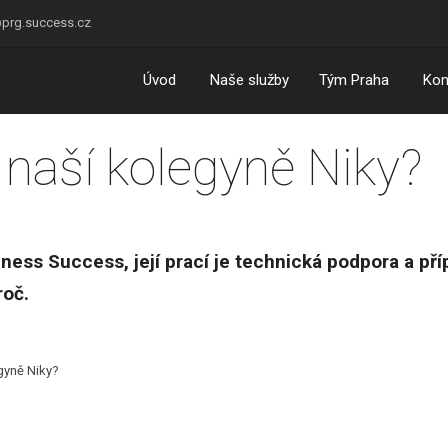
prg.success.cz
Úvod
Naše služby
Tým Praha
Kon
 naší kolegyně Niky?
iness Success, její prací je technická podpora a př
roč.
gyně Niky?