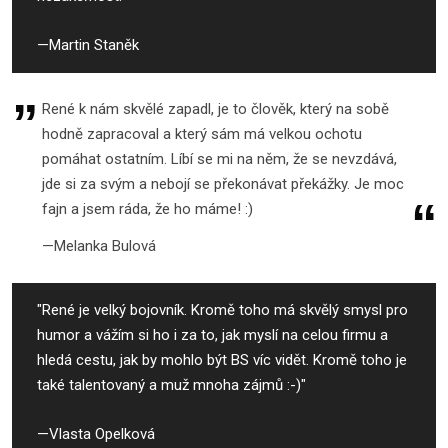
Martin Staněk
René k nám skvělé zapadl, je to člověk, který na sobě
hodně zapracoval a který sám má velkou ochotu
pomáhat ostatním. Líbí se mi na něm, že se nevzdává,
jde si za svým a nebojí se překonávat překážky. Je moc
fajn a jsem ráda, že ho máme! :)
Melanka Bulová
"René je velký bojovník. Kromě toho má skvělý smysl pro
humor a vážím si ho i za to, jak myslí na celou firmu a
hledá cestu, jak by mohlo být BS víc vidět. Kromě toho je
také talentovaný a muž mnoha zájmů :-)"
Vlasta Opelková