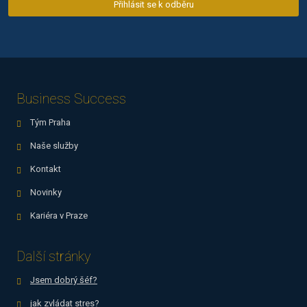
Přihlásit se k odběru
osobních
Formulář
údajů
.
se
nepodařilo
odeslat.
Business Success
Tým Praha
Naše služby
Kontakt
Novinky
Kariéra v Praze
Další stránky
Jsem dobrý šéf?
jak zvládat stres?