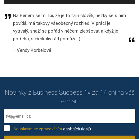
Na Reném se mi líbí, že je to fajn člověk, hezky se s ním
povídá, má takový všeobecný rozhled. V práci je
vytrvalý, snaží se pořád v něčem zlepšovat a když je
potřeba, s čímkoliv rád pomůže :)
Vendy Korbelová
Novinky z Business Success 1x za 14 dní na váš
e-mail
Souhlasím
Souhlasím se zpracováním
osobních údajů
.
se
zpracováním