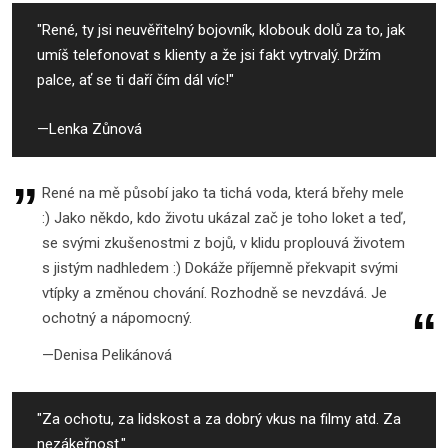
"René, ty jsi neuvěřitelný bojovník, klobouk dolů za to, jak
umíš telefonovat s klienty a že jsi fakt vytrvalý. Držím
palce, ať se ti daří čím dál víc!"
Lenka Zůnová
René na mě působí jako ta tichá voda, která břehy mele
:) Jako někdo, kdo životu ukázal zač je toho loket a teď,
se svými zkušenostmi z bojů, v klidu proplouvá životem
s jistým nadhledem :) Dokáže příjemně překvapit svými
vtípky a změnou chování. Rozhodně se nevzdává. Je
ochotný a nápomocný.
Denisa Pelikánová
"Za ochotu, za lidskost a za dobrý vkus na filmy atd. Za
nezákeřnost."