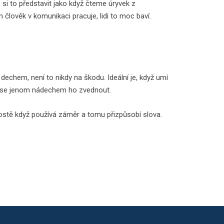
 si to představit jako když čteme úryvek z
ím člověk v komunikaci pracuje, lidi to moc baví.
dechem, není to nikdy na škodu. Ideální je, když umí
žíš se jenom nádechem ho zvednout.
Prostě když používá záměr a tomu přizpůsobí slova.