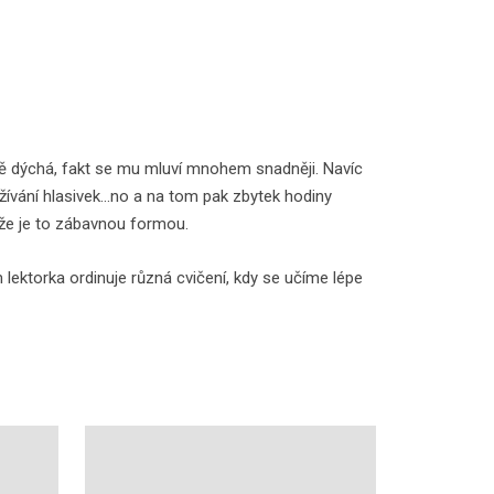
vně dýchá, fakt se mu mluví mnohem snadněji. Navíc
užívání hlasivek...no a na tom pak zbytek hodiny
akže je to zábavnou formou.
m lektorka ordinuje různá cvičení, kdy se učíme lépe