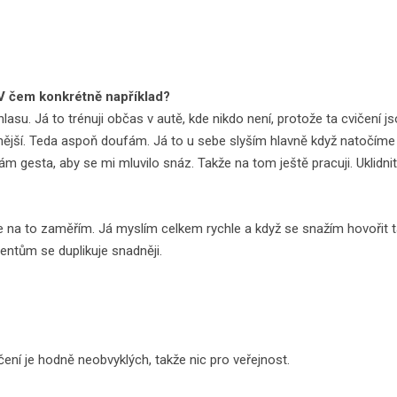
 V čem konkrétně například?
hlasu. Já to trénuji občas v autě, kde nikdo není, protože ta cvičení 
ější. Teda aspoň doufám. Já to u sebe slyším hlavně když natočíme tře
m gesta, aby se mi mluvilo snáz. Takže na tom ještě pracuji. Uklidni
na to zaměřím. Já myslím celkem rychle a když se snažím hovořit tak r
ientům se duplikuje snadněji.
ičení je hodně neobvyklých, takže nic pro veřejnost.