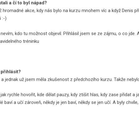
tali a čí to byl nápad?
 i 2 hromadné akce, kdy nás bylo na kurzu mnohem víc a když Denis p
 :-)
i nevím, kdo tu možnost objevil. Přihlásil jsem se ze zájmu, o co jde.
ravidelného tréninku
přihlásit?
t a jednak už jsem měla zkušenost z předchozího kurzu. Takže neby
jak rychle hovořit, kde dělat pauzy, kdy ztišit hlas, kdy zase přidat a
 baví a učí zároveň, někdy je jen baví, někdy se jen učí. A byly chvíle