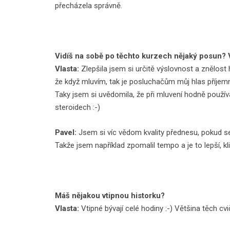
přecházela správně.
Vidíš na sobě po těchto kurzech nějaký posun?
Vlasta:
Zlepšila jsem si určitě výslovnost a znělost 
že když mluvím, tak je posluchačům můj hlas příjemn
Taky jsem si uvědomila, že při mluvení hodně používá
steroidech :-)
Pavel:
Jsem si víc vědom kvality přednesu, pokud se 
Takže jsem například zpomalil tempo a je to lepší, kl
Máš nějakou vtipnou historku?
Vlasta:
Vtipné bývají celé hodiny :-) Většina těch cv