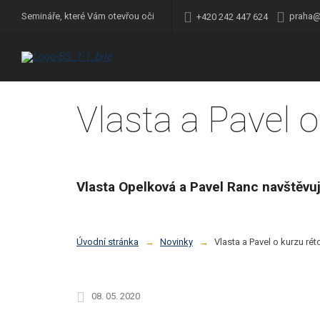
praha@
Semináře, které Vám otevřou oči
+420 242 447 624
Vlasta a Pavel o
Vlasta Opelková a Pavel Ranc navštěvují
Úvodní stránka
Novinky
Vlasta a Pavel o kurzu rét
08. 05. 2020