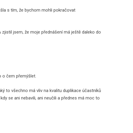
řišla s tím, že bychom mohli pokračovat
 A zjistil jsem, že moje přednášení má ještě daleko do
lo o čem přemýšlet.
 jaký to všechno má vliv na kvalitu duplikace účastníků
, kdy se ani nebavili, ani neučili a přednes má moc to