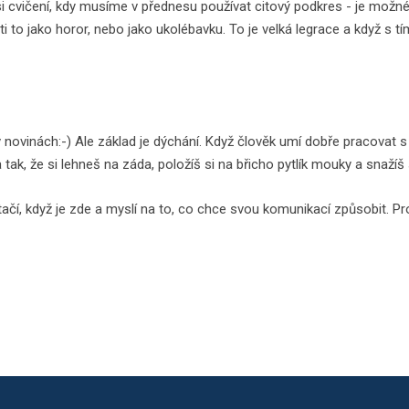
si cvičení, kdy musíme v přednesu používat citový podkres - je možné
čti to jako horor, nebo jako ukolébavku. To je velká legrace a když s t
 novinách:-) Ale základ je dýchání. Když člověk umí dobře pracovat s 
a tak, že si lehneš na záda, položíš si na břicho pytlík mouky a sna
stačí, když je zde a myslí na to, co chce svou komunikací způsobit. 