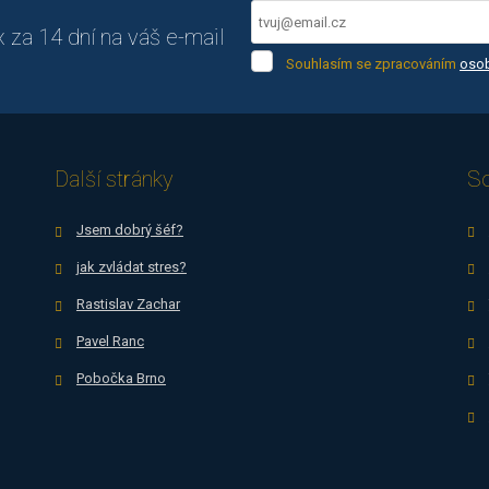
za 14 dní na váš e-mail
Souhlasím
Souhlasím se zpracováním
osob
se
Formulář
zpracováním
osobních
se
údajů
.
nepodařilo
Další stránky
So
odeslat.
Jsem dobrý šéf?
jak zvládat stres?
Rastislav Zachar
Pavel Ranc
Pobočka Brno