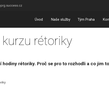
prg.success.cz
Úvod
Naše služby
Tým Praha
Kon
 kurzu rétoriky
 hodiny rétoriky. Proč se pro to rozhodli a co jim t
oriky