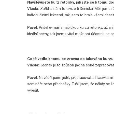
Navštěvujete kurz rétoriky, jak jste se k tomu dos
Vlasta:
Zařídila nám to divize 5 Deniska. Měli jsme
individuálními lekcemi, tak jsem to brala všemi deseti
Pavel:
Přišel e-mail s nabídkou kurzu rétoriky, už an
ideální scény, tak jsem uvítal možnost účastnit se p
Co tě vedlo k tomu se zrovna do takového kurzu 
Vlasta:
Jednak je to způsob jak na sobě zapracova
Pavel:
Nevěděl jsem jistě, jak pracovat s hlasivkami, 
semináře nebo přednášky. Tušil jsem, že někdy se lidé
vyřešit.