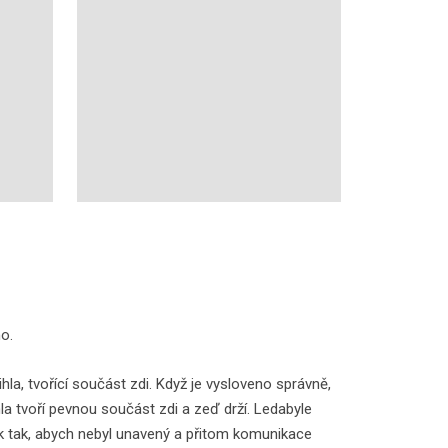
ho.
ihla, tvořící součást zdi. Když je vysloveno správně,
a tvoří pevnou součást zdi a zeď drží. Ledabyle
vek tak, abych nebyl unavený a přitom komunikace