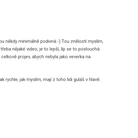
jsou někdy minimálně podivná:-) Tou znělostí myslím,
ba nějaké video, je to lepší, líp se to poslouchá.
t celkově projev, abych nebyla jako veverka na
ychle, jak myslím, mají z toho lidi guláš v hlavě.