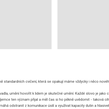
mě standardních cvičení, která se opakují máme vždycky i něco nové
divadla, umění hovořit k lidem je skutečné umění. Každé slovo je jako c
emce ten význam přijal a měl čas si ho pěkně uvědomit - taková cihl
máhá odstranit z komunikace úsilí a využívat kapacity dutin a hlasi