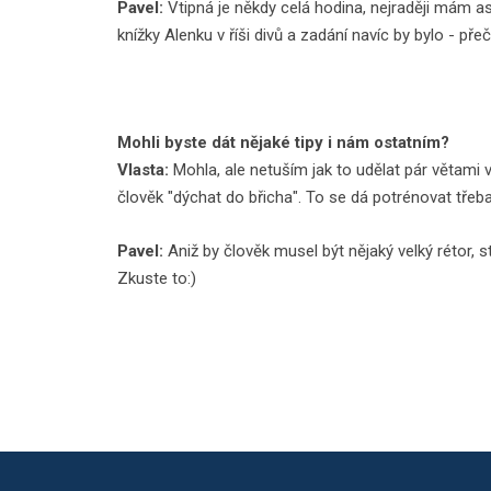
Pavel:
Vtipná je někdy celá hodina, nejraději mám a
knížky Alenku v říši divů a zadání navíc by bylo - pře
Mohli byste dát nějaké tipy i nám ostatním?
Vlasta:
Mohla, ale netuším jak to udělat pár větami v
člověk "dýchat do břicha". To se dá potrénovat třeb
Pavel:
Aniž by člověk musel být nějaký velký rétor, 
Zkuste to:)