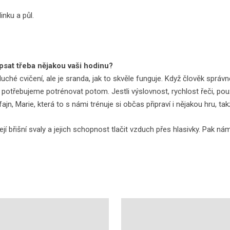
inku a půl.
psat třeba nějakou vaši hodinu?
ché cvičení, ale je sranda, jak to skvěle funguje. Když člověk sprá
 co potřebujeme potrénovat potom. Jestli výslovnost, rychlost řeči, po
jn, Marie, která to s námi trénuje si občas připraví i nějakou hru, t
jí břišní svaly a jejich schopnost tlačit vzduch přes hlasivky. Pak ná