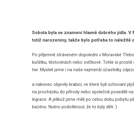
Sobota byla ve znamení hlavně dobrého jídla. V 
totiž narozeniny, takže bylo potřeba to náležitě
Po příjemně stráveném dopoledni v Moravské Třebové
kuřátku, těstovinách nebo svíčkové. Tohle si prost
her. Mysleli jsme i na naše nejmenší účastníky zájezdu
a nakonec objevily krabici, ve které byli schovaní plyšá
na procházku do přírody nebo společně poseděli na 
legrace. A jelikož jsme měli po celou dobu pobytu pěk
bazénu. Nutno podotknout, že to byly děti :)