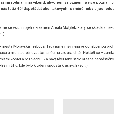
našimi rodinami na víkend, abychom se vzájemně více poznali, popo
o nás totiž 40! Uspořádat akci takových rozměrů nebylo jednoduc
sme se všichni sjeli v krásném Areálu Motýlek, který se skládá z něk
 :)
 do města Moravská Třebová. Tady jsme měli nejprve domluvenou proh
asu a mohl se věnovat tomu, čemu zrovna chtěl. Někteří se v zámku 
i místní kostel a rozhlednu. Za návštěvu také stálo krásné náměstíčk
leším trhu, kde bylo k vidění spousta krásných věcí :)