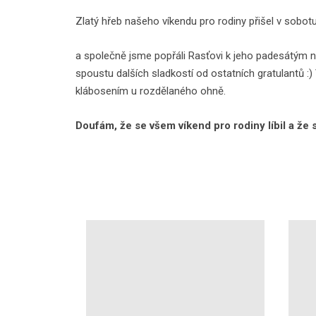
Zlatý hřeb našeho víkendu pro rodiny přišel v sobotu
a společně jsme popřáli Rasťovi k jeho padesátým na
spoustu dalších sladkostí od ostatních gratulantů :) V
klábosením u rozdělaného ohně.
Doufám, že se všem víkend pro rodiny líbil a že 