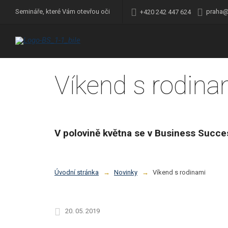
praha@
Semináře, které Vám otevřou oči
+420 242 447 624
Víkend s rodina
V polovině května se v Business Succes
Úvodní stránka
Novinky
Víkend s rodinami
20. 05. 2019