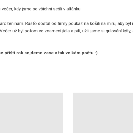
 večer, kdy jsme se všichni sešli v altánku
rozeninám. Rasťo dostal od firmy poukaz na košili na míru, aby byl n
ečer už byl potom ve znamení jídla a pití, užili jsme si grilování kýty
se příští rok sejdeme zase v tak velkém počtu :)