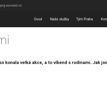
prg.success.cz
Úvod
Naše služby
Tým Praha
Kon
mi
s konala velká akce, a to víkend s rodinami. Jak jsm