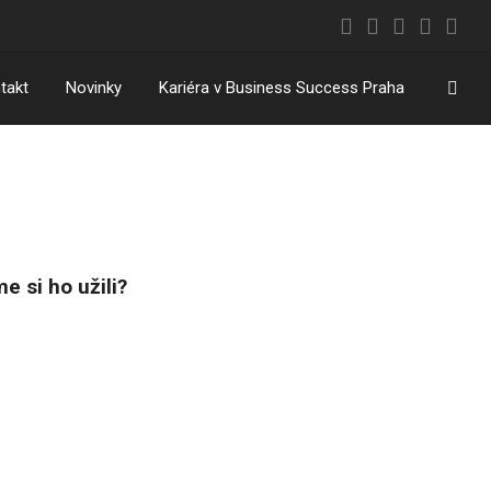
Vyhl
takt
Novinky
Kariéra v Business Success Praha
e si ho užili?