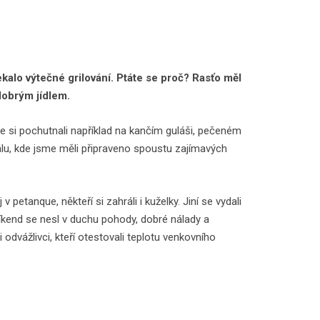
kalo výtečné grilování. Ptáte se proč? Rasťo měl
 dobrým jídlem.
 si pochutnali například na kančím guláši, pečeném
álu, kde jsme měli připraveno spoustu zajímavých
 v petanque, někteří si zahráli i kuželky. Jiní se vydali
íkend se nesl v duchu pohody, dobré nálady a
 odvážlivci, kteří otestovali teplotu venkovního