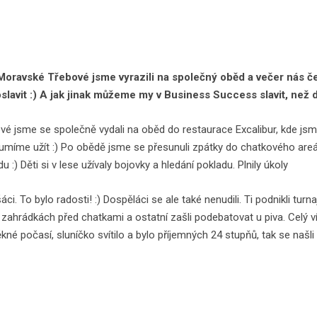
Moravské Třebové jsme vyrazili na společný oběd a večer nás če
 oslavit :) A jak jinak můžeme my v Business Success slavit, než
 jsme se společně vydali na oběd do restaurace Excalibur, kde jsme
ě umíme užít :) Po obědě jsme se přesunuli zpátky do chatkového are
 :) Děti si v lese užívaly bojovky a hledání pokladu. Plnily úkoly
ci. To bylo radosti! :) Dospěláci se ale také nenudili. Ti podnikli turnaj
zahrádkách před chatkami a ostatní zašli podebatovat u piva. Celý v
né počasí, sluníčko svítilo a bylo příjemných 24 stupňů, tak se našli i