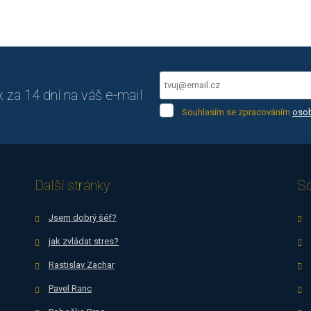
za 14 dní na váš e-mail
Souhlasím
Souhlasím se zpracováním
osob
se
Formulář
zpracováním
osobních
se
údajů
.
nepodařilo
Další stránky
So
odeslat.
Jsem dobrý šéf?
jak zvládat stres?
Rastislav Zachar
Pavel Ranc