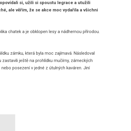
vídali si, užili si spoustu legrace a utužili
hé, ale věřím, že se akce moc vydařila a všichni
olika chatek a je obklopen lesy a nádhernou přírodou.
lídku zámku, která byla moc zajímavá. Následoval
zastavili ještě na prohlídku mučírny, zámeckých
o nebo posezení v jedné z útulných kaváren. Jiní