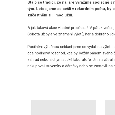
Stalo se tradicí, že na jaře vyrážíme společně s 
tým. Letos jsme se sešli v rekordním počtu, byl
zúčastnění si ji moc užili.
A jak taková akce vlastně probíhala? V pátek večer j
Sobota už byla ve znamení výletů, her a dobrého jídla
Posilněni výtečnou snídaní jsme se vydali na výlet
cca hodinový rozchod, kde byl každý pánem svého č
zahrad nebo alchymistické laboratoře. Jiní navštívil
nakupovali suvenýry a dárečky nebo se zastavili na b