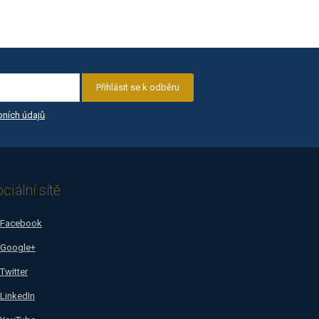
Přihlásit se k odběru
ních údajů
.
ciální sítě
Facebook
Google+
Twitter
LinkedIn