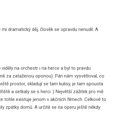
e mi dramatický děj, člověk se opravdu nenudil. A
viděly na orchestr i na herce a byl to pravdu
zřejmě za zataženou oponou). Pán nám vysvětloval, co
ště prostor, skladují se tam kulisy, je tam spousta
ště a setkaly se s herci :) Největší zážitek pro mě
 že tohle existuje jenom v akčních filmech. Celkově to
azily zpátky domů. A určitě se na operu ještě někdy