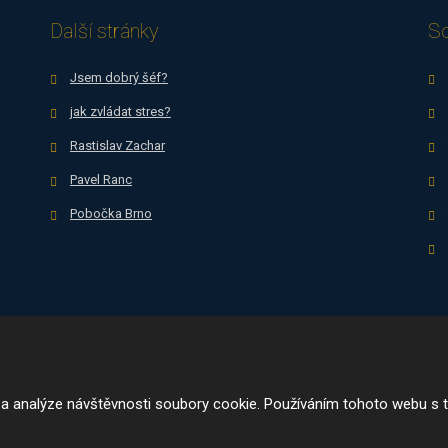
nepodařilo
Další stránky
So
odeslat.
Jsem dobrý šéf?
jak zvládat stres?
Rastislav Zachar
Pavel Ranc
Pobočka Brno
r.o.
 a analýze návštěvnosti soubory cookie. Používáním tohoto webu s t