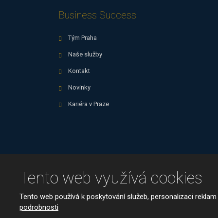
Business Success
Tým Praha
Naše služby
Kontakt
Novinky
Kariéra v Praze
Tento web využívá cookies
© 2026, Business Success, spol. s 
Tento web používá k poskytování služeb, personalizaci reklam
Mapa stránek
|
Podmínky použití
podrobnosti