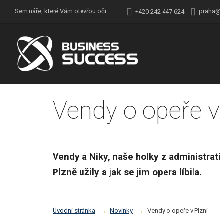
praha@
Semináře, které Vám otevřou oči
+420 242 447 624
Vendy o opeře v
Vendy a Niky, naše holky z administrativ
Plzně užily a jak se jim opera líbila.
Úvodní stránka
Novinky
Vendy o opeře v Plzni