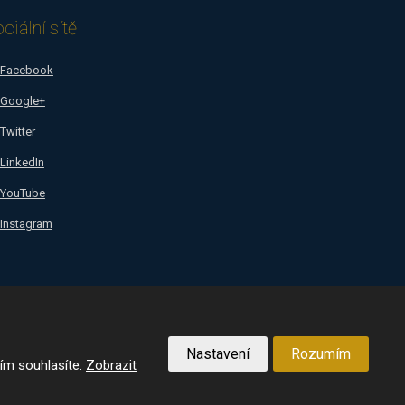
ciální sítě
Facebook
Google+
Twitter
LinkedIn
YouTube
Instagram
Nastavení
Rozumím
VYROBILA
ím souhlasíte.
Zobrazit