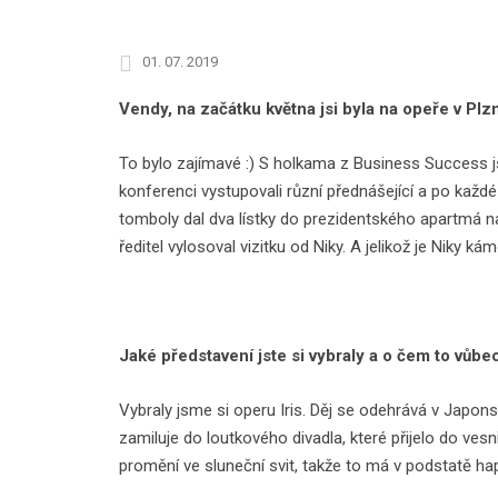
01. 07. 2019
Vendy, na začátku května jsi byla na opeře v Plzn
To bylo zajímavé :) S holkama z Business Success js
konferenci vystupovali různí přednášející a po každ
tomboly dal dva lístky do prezidentského apartmá na 
ředitel vylosoval vizitku od Niky. A jelikož je Niky k
Jaké představení jste si vybraly a o čem to vůbe
Vybraly jsme si operu Iris. Děj se odehrává v Japons
zamiluje do loutkového divadla, které přijelo do vesn
promění ve sluneční svit, takže to má v podstatě ha