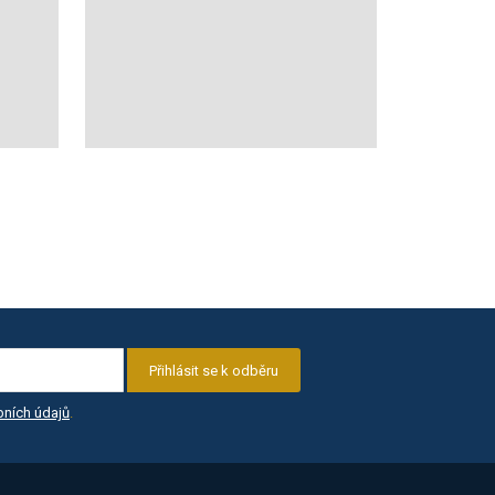
Přihlásit se k odběru
ních údajů
.