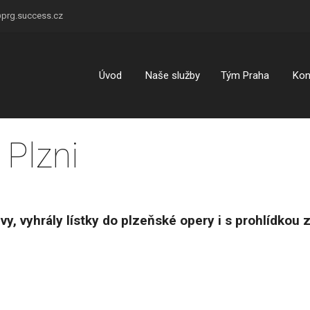
prg.success.cz
Úvod
Naše služby
Tým Praha
Kon
 Plzni
y, vyhrály lístky do plzeňské opery i s prohlídkou zá