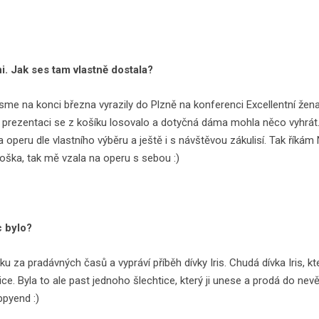
i. Jak ses tam vlastně dostala?
me na konci března vyrazily do Plzně na konferenci Excellentní žena 
é prezentaci se z košíku losovalo a dotyčná dáma mohla něco vyhrát.
operu dle vlastního výběru a ještě i s návštěvou zákulisí. Tak říkám 
ámoška, tak mě vzala na operu s sebou :)
c bylo?
ku za pradávných časů a vypráví příběh dívky Iris. Chudá dívka Iris,
ice. Byla to ale past jednoho šlechtice, který ji unese a prodá do nevě
ppyend :)