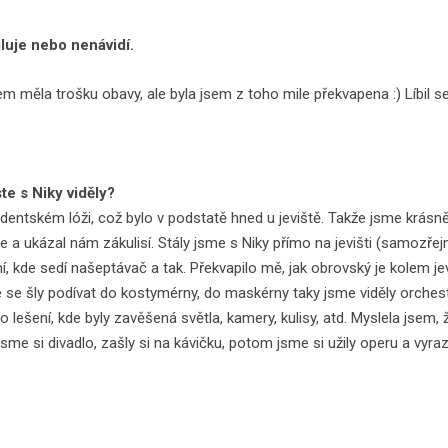
miluje nebo nenávidí.
em měla trošku obavy, ale byla jsem z toho mile překvapena :) Líbil s
te s Niky viděly?
entském lóži, což bylo v podstatě hned u jeviště. Takže jsme krásně 
tele a ukázal nám zákulisí. Stály jsme s Niky přímo na jevišti (samo
 kde sedí našeptávač a tak. Překvapilo mě, jak obrovský je kolem jevi
se šly podívat do kostymérny, do maskérny taky jsme viděly orchestři
po lešení, kde byly zavěšená světla, kamery, kulisy, atd. Myslela jsem,
y jsme si divadlo, zašly si na kávičku, potom jsme si užily operu a vyr