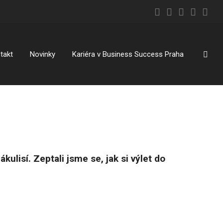
Vyhl
takt
Novinky
Kariéra v Business Success Praha
kulisí. Zeptali jsme se, jak si výlet do