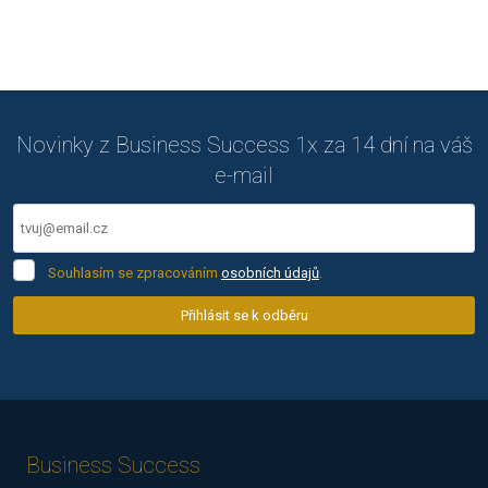
Novinky z Business Success 1x za 14 dní na váš
e-mail
Souhlasím
Souhlasím se zpracováním
osobních údajů
.
se
zpracováním
Přihlásit se k odběru
osobních
Formulář
údajů
.
se
nepodařilo
odeslat.
Business Success