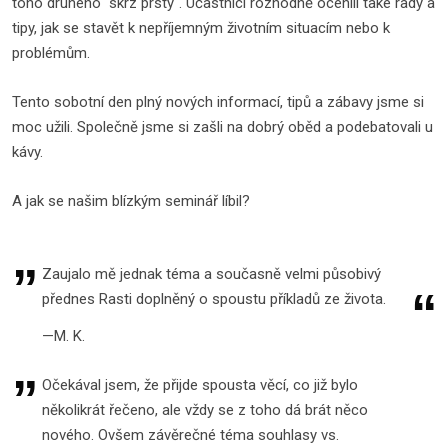
toho druhého "skrz prsty". Účastníci rozhodně ocenili také rady a
tipy, jak se stavět k nepříjemným životním situacím nebo k
problémům.
Tento sobotní den plný nových informací, tipů a zábavy jsme si
moc užili. Společně jsme si zašli na dobrý oběd a podebatovali u
kávy.
A jak se našim blízkým seminář líbil?
Zaujalo mě jednak téma a současně velmi působivý
přednes Rasti doplněný o spoustu příkladů ze života.
M. K.
Očekával jsem, že přijde spousta věcí, co již bylo
několikrát řečeno, ale vždy se z toho dá brát něco
nového. Ovšem závěrečné téma souhlasy vs.