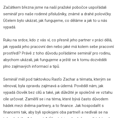
Začátkem března jsme na naší pražské pobočce uspořádali
seminář pro naše rodinné příslušníky, známé a drahé polovičky.
Účelem bylo ukázat, jak fungujeme, co děláme a jak to u nás
vypadá.
Ruku na srdce, kdo z vás ví, co přesně jeho partner v práci dělá,
jak vypadá jeho pracovní den nebo jaké má kolem sebe pracovní
prostředí? Právě z toho důvodu pořádáme seminář pro rodinu,
abychom ukázali, jak fungujeme a ještě se k tomu dozvěděli
plno zajímavých informací a tipů.
Seminář měl pod taktovkou Rasťo Zachar a témata, kterým se
věnoval, byla opravdu zajímavá a úderná. Pověděl nám, jak
vypadá člověk bez cílů a také, jak důležité je společně ve vztahu
cíle určovat. Zaměřil se i na téma, které bývá často důvodem
hádek mezi dvěma partnery, a to finance. Jak hospodařit s
financemi tak, aby byli spokojeni oba partneři a nedívali se na