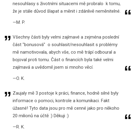
nesouhlasy s životními situacemi mě probralo k tomu,
že je stále důvod šlapat a měnit i zdánlivě neměnitelné.
M. P.
Všechny části byly velmi zajímavé a zejména poslední
část "bonusová" o souhlasit/nesouhlasit s problémy
mě namotivovala, abych vše, co mě trápí odboural a
bojoval proti tomu. Část o financích byla také velmi
zajímavá a uvědomil jsem si mnoho věcí.
O. K.
Zaujaly mě 3 postoje k práci, finance, hodně silné byly
informace o pomoci, kontrole a komunikaci. Fakt
úžasné! Tyto data jsou pro mě cenné jako pro někoho
20 milionů na účtě :) Děkuji :)
R. K.