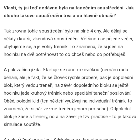
Vlasti, ty jsi teď nedávno byla na tanečním soustředění. Jak
dlouho takové soustředění trvá a co hlavně obnáší?
Tak zrovna tohle soustředění bylo na plné 4 dny. Ale dělají se
někdy i kratší, víkendová soustředění. Většinou se přijede večer,
ubytujeme se, a je volný trénink. To znamená, že si jdeš na
hodinku na dvě potrénovat to co chceš nebo co potřebuješ.
A pak začíná jízda. Startuje se ráno rozcvičkou (nemám ráda
běhání, ale je fakt, že se člověk rychle probere, pak je dopolední
blok, který vedou trenéři, na závěr dopoledního bloku se ještě
hodinku jede kruhový trénink nebo speciální taneční posilování.
Oběd, polední klid (ten někteří využívají na individuální trénink, to
znamená, že si pár vezme trenéra jenom pro sebe). Odpolední
blok je zase s trenéry, no a na závěr je tzv. practise - to je taková
simulace soutěže.
A pak už "jen" protažení. Kdykoliv mezi tím stanoveným