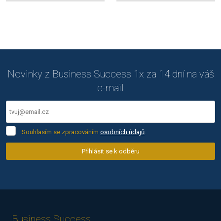
Novinky z Business Success 1x za 14 dní na váš
e-mail
Souhlasím
Souhlasím se zpracováním
osobních údajů
.
se
zpracováním
Přihlásit se k odběru
osobních
Formulář
údajů
.
se
nepodařilo
odeslat.
Business Success