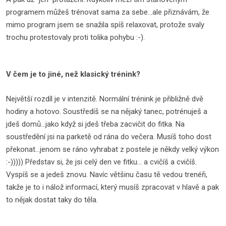
programem můžeš trénovat sama za sebe...ale přiznávám, že
mimo program jsem se snažila spíš relaxovat, protože svaly
trochu protestovaly proti tolika pohybu :-).
V čem je to jiné, než klasický trénink?
Největší rozdíl je v intenzitě. Normální trénink je přibližně dvě
hodiny a hotovo. Soustředíš se na nějaký tanec, potrénuješ a
jdeš domů...jako když si jdeš třeba zacvičit do fitka. Na
soustředění jsi na parketě od rána do večera. Musíš toho dost
překonat...jenom se ráno vyhrabat z postele je někdy velký výkon
:-))))) Představ si, že jsi celý den ve fitku... a cvičíš a cvičíš.
Vyspíš se a jedeš znovu. Navíc většinu času tě vedou trenéři,
takže je to i nálož informací, který musíš zpracovat v hlavě a pak
to nějak dostat taky do těla.