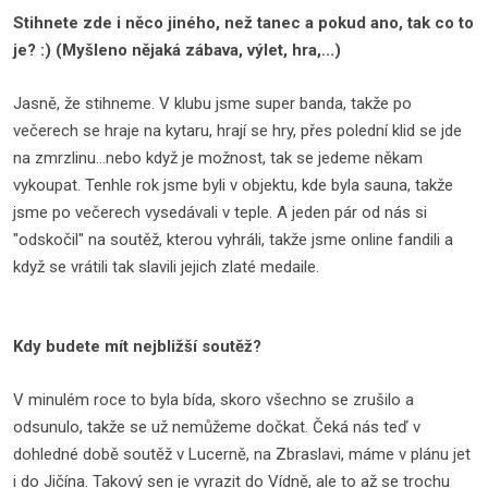
Stihnete zde i něco jiného, než tanec a pokud ano, tak co to
je? :) (Myšleno nějaká zábava, výlet, hra,...)
Jasně, že stihneme. V klubu jsme super banda, takže po
večerech se hraje na kytaru, hrají se hry, přes polední klid se jde
na zmrzlinu...nebo když je možnost, tak se jedeme někam
vykoupat. Tenhle rok jsme byli v objektu, kde byla sauna, takže
jsme po večerech vysedávali v teple. A jeden pár od nás si
"odskočil" na soutěž, kterou vyhráli, takže jsme online fandili a
když se vrátili tak slavili jejich zlaté medaile.
Kdy budete mít nejbližší soutěž?
V minulém roce to byla bída, skoro všechno se zrušilo a
odsunulo, takže se už nemůžeme dočkat. Čeká nás teď v
dohledné době soutěž v Lucerně, na Zbraslavi, máme v plánu jet
i do Jičína. Takový sen je vyrazit do Vídně, ale to až se trochu