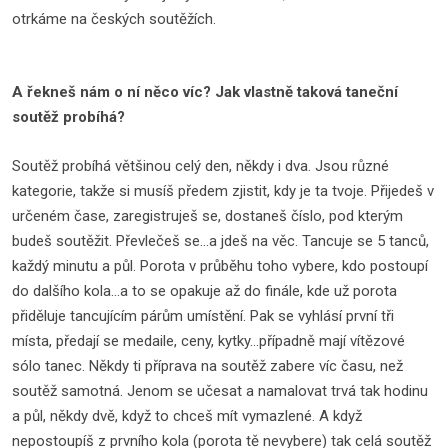
otrkáme na českých soutěžích.
A řekneš nám o ní něco víc? Jak vlastně taková taneční
soutěž probíhá?
Soutěž probíhá většinou celý den, někdy i dva. Jsou různé
kategorie, takže si musíš předem zjistit, kdy je ta tvoje. Přijedeš v
určeném čase, zaregistruješ se, dostaneš číslo, pod kterým
budeš soutěžit. Převlečeš se...a jdeš na věc. Tancuje se 5 tanců,
každý minutu a půl. Porota v průběhu toho vybere, kdo postoupí
do dalšího kola...a to se opakuje až do finále, kde už porota
přiděluje tancujícím párům umístění. Pak se vyhlásí první tři
místa, předají se medaile, ceny, kytky...případně mají vítězové
sólo tanec. Někdy ti příprava na soutěž zabere víc času, než
soutěž samotná. Jenom se učesat a namalovat trvá tak hodinu
a půl, někdy dvě, když to chceš mít vymazlené. A když
nepostoupíš z prvního kola (porota tě nevybere) tak celá soutěž