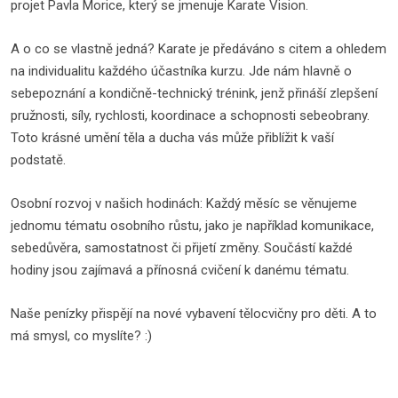
projet Pavla Morice, který se jmenuje Karate Vision.
A o co se vlastně jedná? Karate je předáváno s citem a ohledem
na individualitu každého účastníka kurzu. Jde nám hlavně o
sebepoznání a kondičně-technický trénink, jenž přináší zlepšení
pružnosti, síly, rychlosti, koordinace a schopnosti sebeobrany.
Toto krásné umění těla a ducha vás může přiblížit k vaší
podstatě.
Osobní rozvoj v našich hodinách: Každý měsíc se věnujeme
jednomu tématu osobního růstu, jako je například komunikace,
sebedůvěra, samostatnost či přijetí změny. Součástí každé
hodiny jsou zajímavá a přínosná cvičení k danému tématu.
Naše penízky přispějí na nové vybavení tělocvičny pro děti. A to
má smysl, co myslíte? :)