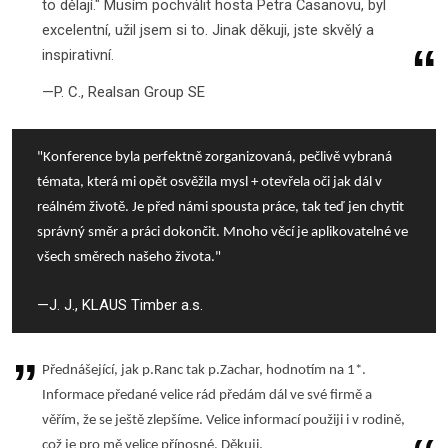
to dělají." Musím pochválit hosta Petra Casanovu, byl
excelentní, užil jsem si to. Jinak děkuji, jste skvělý a
inspirativní.
P. C., Realsan Group SE
"Konference byla perfektně zorganizovaná, pečlivě vybraná
témata, která mi opět osvěžila mysl + otevřela oči jak dál v
reálném životě. Je před námi spousta práce, tak teď jen chytit
správný směr a práci dokončit. Mnoho věcí je aplikovatelné ve
všech směrech našeho života."
J. J., KLAUS Timber a.s.
Přednášející, jak p.Ranc tak p.Zachar, hodnotím na 1*.
Informace předané velice rád předám dál ve své firmě a
věřím, že se ještě zlepšíme. Velice informací použiji i v rodině,
což je pro mě velice přínosné. Děkuji.