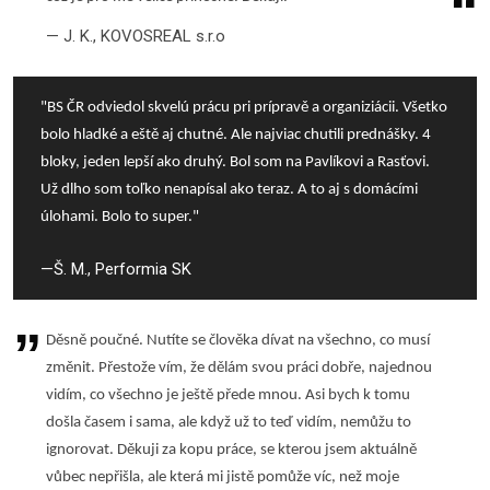
J. K., KOVOSREAL s.r.o
"BS ČR odviedol skvelú prácu pri prípravě a organiziácii. Všetko
bolo hladké a eště aj chutné. Ale najviac chutili prednášky. 4
bloky, jeden lepší ako druhý. Bol som na Pavlíkovi a Rasťovi.
Už dlho som toľko nenapísal ako teraz. A to aj s domácími
úlohami. Bolo to super."
Š. M., Performia SK
Děsně poučné. Nutíte se člověka dívat na všechno, co musí
změnit. Přestože vím, že dělám svou práci dobře, najednou
vidím, co všechno je ještě přede mnou. Asi bych k tomu
došla časem i sama, ale když už to teď vidím, nemůžu to
ignorovat. Děkuji za kopu práce, se kterou jsem aktuálně
vůbec nepřišla, ale která mi jistě pomůže víc, než moje