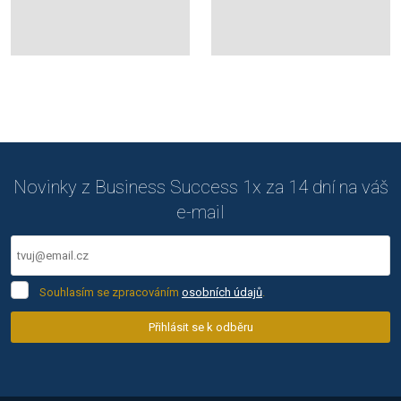
Novinky z Business Success 1x za 14 dní na váš
e-mail
Souhlasím
Souhlasím se zpracováním
osobních údajů
.
se
zpracováním
Přihlásit se k odběru
osobních
Formulář
údajů
.
se