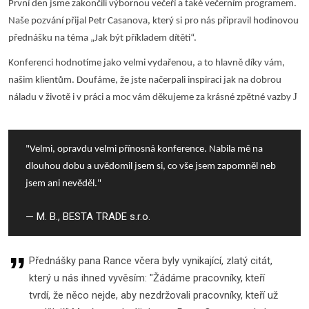
První den jsme zakončili výbornou večeří a také večerním programem.
Naše pozvání přijal Petr Casanova, který si pro nás připravil hodinovou
přednášku na téma „Jak být příkladem dítěti“.
Konferenci hodnotíme jako velmi vydařenou, a to hlavně díky vám,
našim klientům. Doufáme, že jste načerpali inspiraci jak na dobrou
J
náladu v životě i v práci a moc vám děkujeme za krásné zpětné vazby
"Velmi, opravdu velmi přínosná konference. Nabila mě na
dlouhou dobu a uvědomil jsem si, co vše jsem zapomněl neb
jsem ani nevěděl."
M. B., BESTA TRADE s.r.o.
Přednášky pana Rance včera byly vynikající, zlatý citát,
který u nás ihned vyvěsím: "Žádáme pracovníky, kteří
tvrdí, že něco nejde, aby nezdržovali pracovníky, kteří už