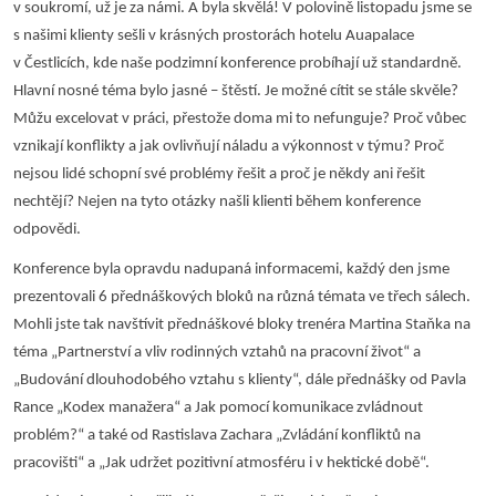
v soukromí, už je za námi. A byla skvělá! V polovině listopadu jsme se
s našimi klienty sešli v krásných prostorách hotelu Auapalace
v Čestlicích, kde naše podzimní konference probíhají už standardně.
Hlavní nosné téma bylo jasné – štěstí. Je možné cítit se stále skvěle?
Můžu excelovat v práci, přestože doma mi to nefunguje? Proč vůbec
vznikají konflikty a jak ovlivňují náladu a výkonnost v týmu? Proč
nejsou lidé schopní své problémy řešit a proč je někdy ani řešit
nechtějí? Nejen na tyto otázky našli klienti během konference
odpovědi.
Konference byla opravdu nadupaná informacemi, každý den jsme
prezentovali 6 přednáškových bloků na různá témata ve třech sálech.
Mohli jste tak navštívit přednáškové bloky trenéra Martina Staňka na
téma „Partnerství a vliv rodinných vztahů na pracovní život“ a
„Budování dlouhodobého vztahu s klienty“, dále přednášky od Pavla
Rance „Kodex manažera“ a Jak pomocí komunikace zvládnout
problém?“ a také od Rastislava Zachara „Zvládání konfliktů na
pracovišti“ a „Jak udržet pozitivní atmosféru i v hektické době“.