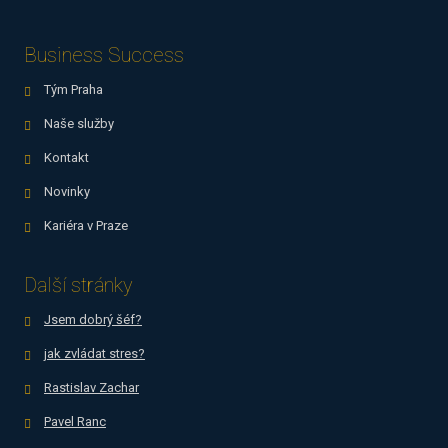
nepodařilo
odeslat.
Business Success
Tým Praha
Naše služby
Kontakt
Novinky
Kariéra v Praze
Další stránky
Jsem dobrý šéf?
jak zvládat stres?
Rastislav Zachar
Pavel Ranc