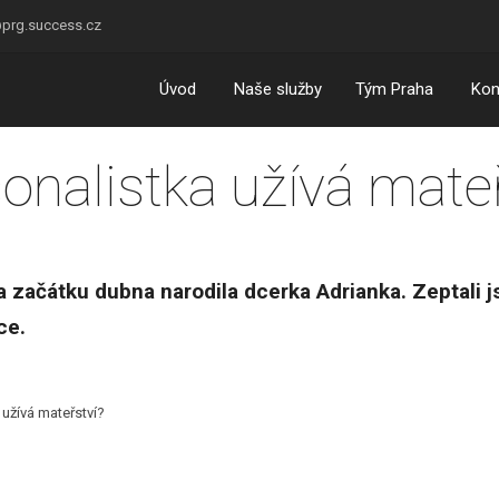
prg.success.cz
Úvod
Naše služby
Tým Praha
Kon
sonalistka užívá mate
začátku dubna narodila dcerka Adrianka. Zeptali jsme 
ice.
 užívá mateřství?