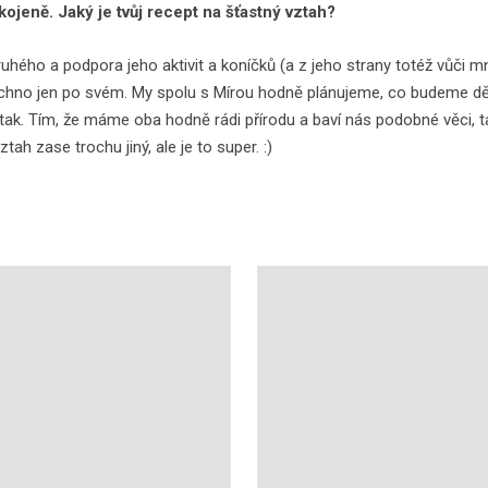
ojeně. Jaký je tvůj recept na šťastný vztah?
hého a podpora jeho aktivit a koníčků (a z jeho strany totéž vůči mn
echno jen po svém. My spolu s Mírou hodně plánujeme, co budeme děla
. Tím, že máme oba hodně rádi přírodu a baví nás podobné věci, tak 
tah zase trochu jiný, ale je to super. :)