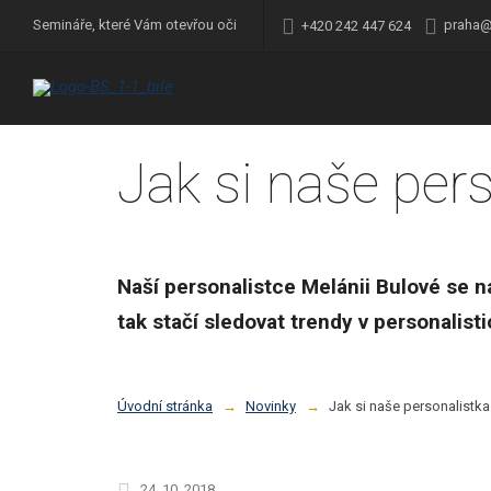
praha@
Semináře, které Vám otevřou oči
+420 242 447 624
Jak si naše per
Naší personalistce Melánii Bulové se na 
tak stačí sledovat trendy v personalist
Úvodní stránka
Novinky
Jak si naše personalistka
24. 10. 2018