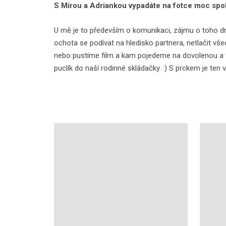
S Mírou a Adriankou vypadáte na fotce moc spok
U mě je to především o komunikaci, zájmu o toho dru
ochota se podívat na hledisko partnera, netlačit vš
nebo pustíme film a kam pojedeme na dovolenou a tak
puclík do naší rodinné skládačky. :) S prckem je ten vz