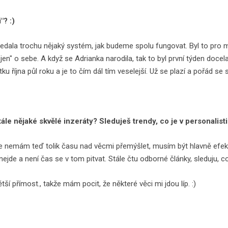
"? :)
hledala trochu nějaký systém, jak budeme spolu fungovat. Byl to pr
jen" o sebe. A když se Adrianka narodila, tak to byl první týden docel
u října půl roku a je to čím dál tím veselejší. Už se plazí a pořád se s
tále nějaké skvělé inzeráty? Sleduješ trendy, co je v personalist
ale nemám teď tolik času nad věcmi přemýšlet, musím být hlavně efek
nejde a není čas se v tom pitvat. Stále čtu odborné články, sleduju, co 
í přímost., takže mám pocit, že některé věci mi jdou líp. :)