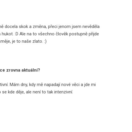
o mě docela skok a změna, přeci jenom jsem nevěděla
a hukot. :D Ale na to všechno člověk postupně přijde
měje, je to naše zlato. :)
ice zrovna aktuální?
tivní. Mám dny, kdy mě napadají nové věci a jde mi
se kde děje, ale není to tak intenzivní.