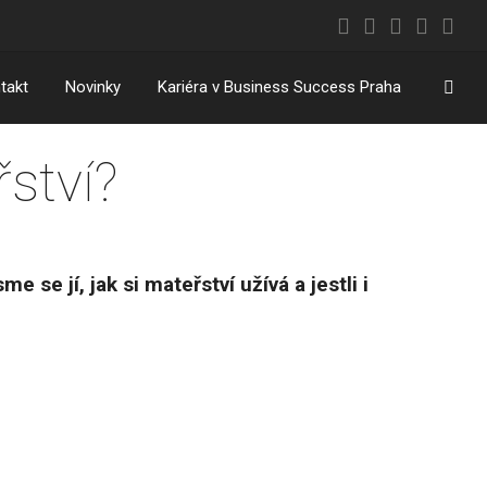
Vyhl
takt
Novinky
Kariéra v Business Success Praha
řství?
se jí, jak si mateřství užívá a jestli i