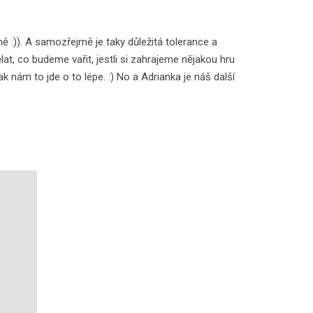
ě :)). A samozřejmě je taky důležitá tolerance a
t, co budeme vařit, jestli si zahrajeme nějakou hru
nám to jde o to lépe. :) No a Adrianka je náš další