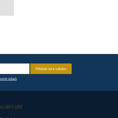
Přihlásit se k odběru
ních údajů
.
ciální sítě