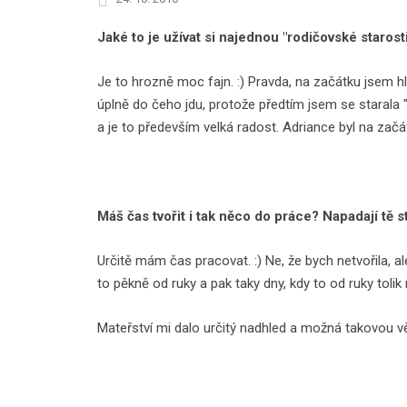
Jaké to je užívat si najednou "rodičovské starosti
Je to hrozně moc fajn. :) Pravda, na začátku jsem 
úplně do čeho jdu, protože předtím jsem se starala "
a je to především velká radost. Adriance byl na začátk
Máš čas tvořit i tak něco do práce? Napadají tě s
Určitě mám čas pracovat. :) Ne, že bych netvořila, 
to pěkně od ruky a pak taky dny, kdy to od ruky tolik 
Mateřství mi dalo určitý nadhled a možná takovou větš