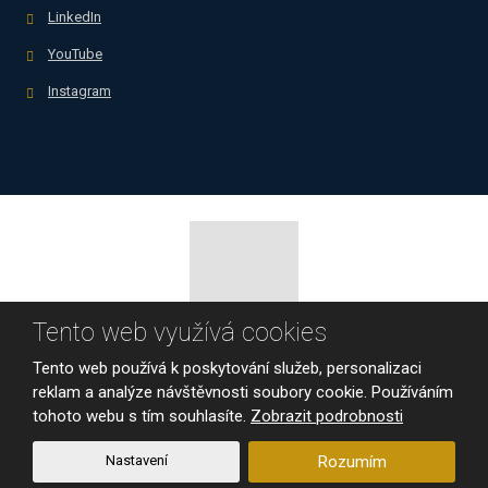
LinkedIn
YouTube
Instagram
Tento web využívá cookies
© 2026, Business Success, spol. s r.o.
Tento web používá k poskytování služeb, personalizaci
Mapa stránek
|
Podmínky použití
reklam a analýze návštěvnosti soubory cookie. Používáním
tohoto webu s tím souhlasíte.
Zobrazit podrobnosti
VYROBILA
Nastavení
Rozumím