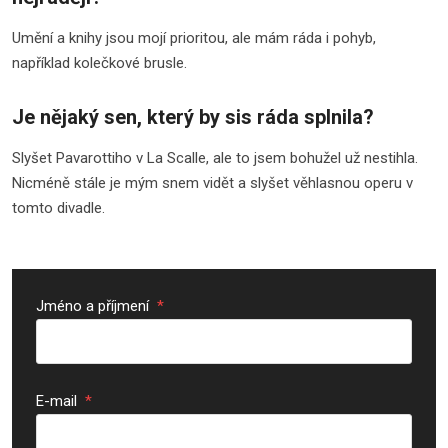
Umění a knihy jsou mojí prioritou, ale mám ráda i pohyb,
například kolečkové brusle.
Je nějaký sen, který by sis ráda splnila?
Slyšet Pavarottiho v La Scalle, ale to jsem bohužel už nestihla.
Nicméně stále je mým snem vidět a slyšet věhlasnou operu v
tomto divadle.
Jméno a příjmení
*
E-mail
*