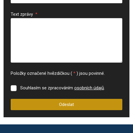
Text zprávy
*
Položky označené hvězdičkou (
*
) jsou povinné.
Souhlasím se zpracováním
osobních údajů
.
Souhlasím
se
zpracováním
Odeslat
osobních
údajů
.
Formulář
se
nepodařilo