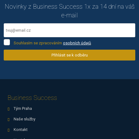
Novinky z Business Success 1x za 14 dní na váš
odeslat.
e-mail
Souhlasím
Souhlasím se zpracováním
osobních údajů
.
se
zpracováním
Přihlásit se k odběru
osobních
Formulář
údajů
.
se
nepodařilo
odeslat.
Business Success
Tým Praha
Naše služby
Kontakt