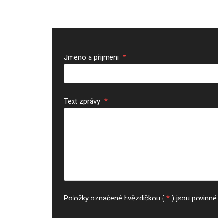
Jméno a příjmení
*
Text zprávy
*
Položky označené hvězdičkou (
*
) jsou povinné.