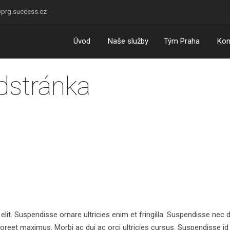
prg.success.cz
Úvod
Naše služby
Tým Praha
Kon
dstránka
lit. Suspendisse ornare ultricies enim et fringilla. Suspendisse nec d
oreet maximus. Morbi ac dui ac orci ultricies cursus. Suspendisse i