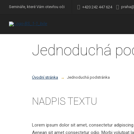
praha@
Semináře, které Vám otevřou oči
+420 242 447 624
Jednoduchá po
Úvodní stránka
Jednoduchá podstránka
NADPIS TEXTU
Lorem ipsum dolor sit amet, consectetur adipiscing e
Aenean sit amet consectetur odio. Morbi volutpat la