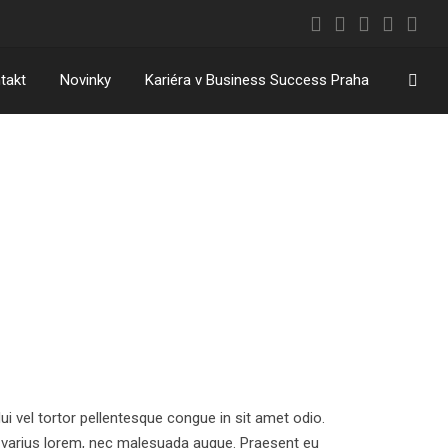
Vyhl
takt
Novinky
Kariéra v Business Success Praha
ui vel tortor pellentesque congue in sit amet odio.
d varius lorem, nec malesuada augue. Praesent eu