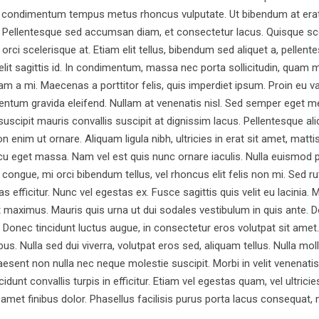
 condimentum tempus metus rhoncus vulputate. Ut bibendum at erat q
am. Pellentesque sed accumsan diam, et consectetur lacus. Quisque sce
ci scelerisque at. Etiam elit tellus, bibendum sed aliquet a, pellente
 elit sagittis id. In condimentum, massa nec porta sollicitudin, quam
uam a mi. Maecenas a porttitor felis, quis imperdiet ipsum. Proin eu 
tum gravida eleifend. Nullam at venenatis nisl. Sed semper eget me
ipit mauris convallis suscipit at dignissim lacus. Pellentesque aliqu
im ut ornare. Aliquam ligula nibh, ultricies in erat sit amet, mattis 
rcu eget massa. Nam vel est quis nunc ornare iaculis. Nulla euismod p
congue, mi orci bibendum tellus, vel rhoncus elit felis non mi. Sed rutr
 efficitur. Nunc vel egestas ex. Fusce sagittis quis velit eu lacinia. 
 maximus. Mauris quis urna ut dui sodales vestibulum in quis ante. D
Donec tincidunt luctus augue, in consectetur eros volutpat sit amet
nibus. Nulla sed dui viverra, volutpat eros sed, aliquam tellus. Nulla moll
sent non nulla nec neque molestie suscipit. Morbi in velit venenatis,
idunt convallis turpis in efficitur. Etiam vel egestas quam, vel ultrici
 amet finibus dolor. Phasellus facilisis purus porta lacus consequat, 