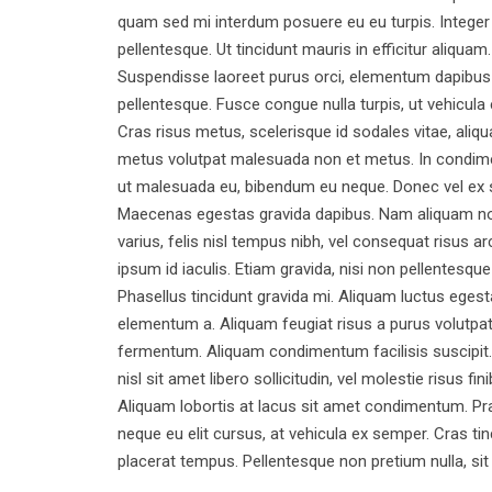
quam sed mi interdum posuere eu eu turpis. Integer
pellentesque. Ut tincidunt mauris in efficitur aliqu
Suspendisse laoreet purus orci, elementum dapibus or
pellentesque. Fusce congue nulla turpis, ut vehicula
Cras risus metus, scelerisque id sodales vitae, aliq
metus volutpat malesuada non et metus. In condimen
ut malesuada eu, bibendum eu neque. Donec vel ex susc
Maecenas egestas gravida dapibus. Nam aliquam non en
varius, felis nisl tempus nibh, vel consequat risus a
ipsum id iaculis. Etiam gravida, nisi non pellentesque 
Phasellus tincidunt gravida mi. Aliquam luctus egestas
elementum a. Aliquam feugiat risus a purus volutpat
fermentum. Aliquam condimentum facilisis suscipit. 
nisl sit amet libero sollicitudin, vel molestie risus fi
Aliquam lobortis at lacus sit amet condimentum. Prae
neque eu elit cursus, at vehicula ex semper. Cras tinc
placerat tempus. Pellentesque non pretium nulla, sit