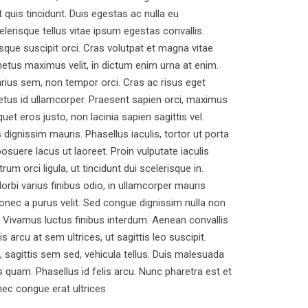
uis tincidunt. Duis egestas ac nulla eu
lerisque tellus vitae ipsum egestas convallis.
sque suscipit orci. Cras volutpat et magna vitae
 metus maximus velit, in dictum enim urna at enim.
varius sem, non tempor orci. Cras ac risus eget
tus id ullamcorper. Praesent sapien orci, maximus
et eros justo, non lacinia sapien sagittis vel.
dignissim mauris. Phasellus iaculis, tortor ut porta
osuere lacus ut laoreet. Proin vulputate iaculis
um orci ligula, ut tincidunt dui scelerisque in.
Morbi varius finibus odio, in ullamcorper mauris
onec a purus velit. Sed congue dignissim nulla non
. Vivamus luctus finibus interdum. Aenean convallis
is arcu at sem ultrices, ut sagittis leo suscipit.
 sagittis sem sed, vehicula tellus. Duis malesuada
es quam. Phasellus id felis arcu. Nunc pharetra est et
nec congue erat ultrices.