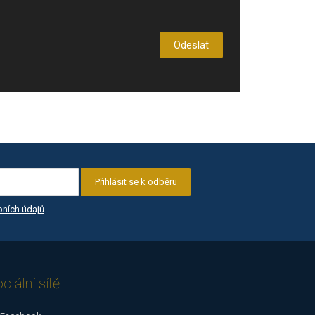
Odeslat
Přihlásit se k odběru
ních údajů
.
ciální sítě