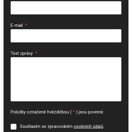
E-mail
*
Text zprávy
*
Položky označené hvězdičkou (
*
) jsou povinné.
Souhlasím se zpracováním
osobních údajů
.
Souhlasím