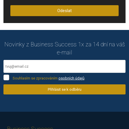
se
zpracováním
Odeslat
osobních
údajů
.
Formulář
se
nepodařilo
Novinky z Business Success 1x za 14 dní na váš
odeslat.
e-mail
Souhlasím
Souhlasím se zpracováním
osobních údajů
.
se
zpracováním
Přihlásit se k odběru
osobních
Formulář
údajů
.
se
nepodařilo
odeslat.