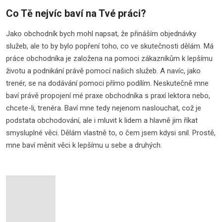
Co Tě nejvíc baví na Tvé práci?
Jako obchodník bych mohl napsat, že přináším objednávky
služeb, ale to by bylo popření toho, co ve skutečnosti dělám. Má
práce obchodníka je založena na pomoci zákazníkům k lepšímu
životu a podnikání právě pomocí našich služeb. A navíc, jako
trenér, se na dodávání pomoci přímo podílím. Neskutečně mne
baví právě propojení mé praxe obchodníka s praxí lektora nebo,
chcete-li, trenéra. Baví mne tedy nejenom naslouchat, což je
podstata obchodování, ale i mluvit k lidem a hlavně jim říkat
smysluplné věci. Dělám vlastně to, o čem jsem kdysi snil. Prostě,
mne baví měnit věci k lepšímu u sebe a druhých.