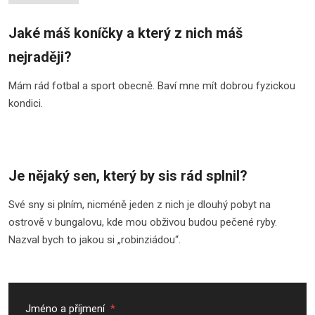
Jaké máš koníčky a který z nich máš
nejraději?
Mám rád fotbal a sport obecně. Baví mne mít dobrou fyzickou
kondici.
Je nějaký sen, který by sis rád splnil?
Své sny si plním, nicméně jeden z nich je dlouhý pobyt na
ostrově v bungalovu, kde mou obživou budou pečené ryby.
Nazval bych to jakou si „robinziádou“.
Jméno a příjmení
*